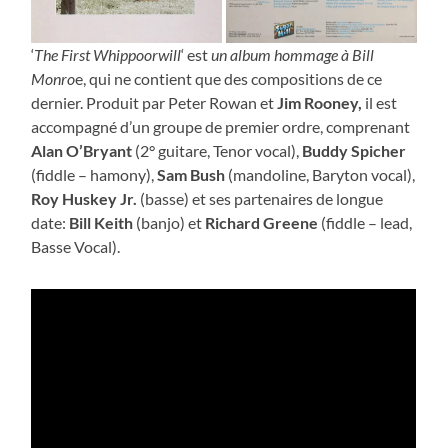
‘
The First Whippoorwill
‘ est
un album hommage à Bill
Monro
e, qui ne contient que des compositions de ce
dernier. Produit par Peter Rowan et
Jim Rooney,
il est
accompagné d’un groupe de premier ordre, comprenant
Alan O’Bryant
(2° guitare, Tenor vocal),
Buddy Spicher
(fiddle – hamony),
Sam Bush
(mandoline, Baryton vocal),
Roy Huskey Jr.
(basse) et ses partenaires de longue
date:
Bill Keith
(banjo) et
Richard Greene
(fiddle – lead,
Basse Vocal).