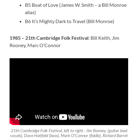
B5 Boat of Love (James W. Smith – a Bill Monroe
alias)
B6 It’s Mighty Dark to Travel (Bill Monroe)
1985 – 21th Cambridge Folk Festival
: Bill Keith, Jim
Rooney, Marc O’Connor
21th Cambridge Folk Festival, left to right :
Jim Rooney
, (guitar lead
vocals),
Dave Hatfield
(bass),
Mark O’Connor
(fiddle), Richard Barret