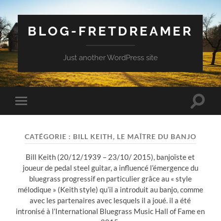
BLOG-FRETDREAMER
Just another WordPress site
Toggle
Toggle
search
mobile
field
menu
CATÉGORIE :
BILL KEITH, LE MAÎTRE DU BANJO
Bill Keith (20/12/1939 – 23/10/ 2015), banjoïste et
joueur de pedal steel guitar, a influencé l’émergence du
bluegrass progressif en particulier grâce au « style
mélodique » (Keith style) qu’il a introduit au banjo, comme
avec les partenaires avec lesquels il a joué. il a été
intronisé à l’International Bluegrass Music Hall of Fame en