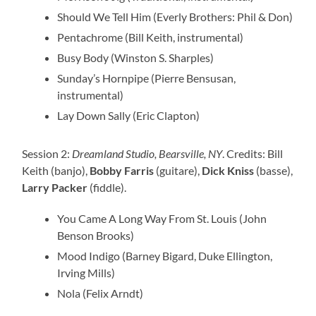
Should We Tell Him (Everly Brothers: Phil & Don)
Pentachrome (Bill Keith, instrumental)
Busy Body (Winston S. Sharples)
Sunday’s Hornpipe (Pierre Bensusan,
instrumental)
Lay Down Sally (Eric Clapton)
Session 2:
Dreamland Studio, Bearsville, NY
. Credits: Bill
Keith (banjo),
Bobby Farris
(guitare),
Dick Kniss
(basse),
Larry Packer
(fiddle).
You Came A Long Way From St. Louis (John
Benson Brooks)
Mood Indigo (Barney Bigard, Duke Ellington,
Irving Mills)
Nola (Felix Arndt)