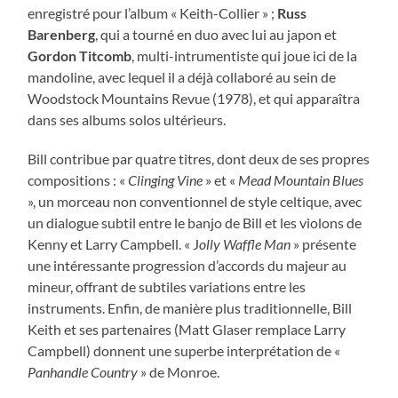
enregistré pour l’album « Keith-Collier » ;
Russ
Barenberg
, qui a tourné en duo avec lui au japon et
Gordon Titcomb
, multi-intrumentiste qui joue ici de la
mandoline, avec lequel il a déjà collaboré au sein de
Woodstock Mountains Revue (1978), et qui apparaîtra
dans ses albums solos ultérieurs.
Bill contribue par quatre titres, dont deux de ses propres
compositions : «
Clinging Vine
» et «
Mead Mountain Blues
», un morceau non conventionnel de style celtique, avec
un dialogue subtil entre le banjo de Bill et les violons de
Kenny et Larry Campbell. « J
olly Waffle Man
» présente
une intéressante progression d’accords du majeur au
mineur, offrant de subtiles variations entre les
instruments. Enfin, de manière plus traditionnelle, Bill
Keith et ses partenaires (Matt Glaser remplace Larry
Campbell) donnent une superbe interprétation de «
Panhandle Country
» de Monroe.