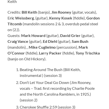
Keith
Credits:
Bill Keith
(banjo),
Jim Rooney
(guitar, vocals),
E
ric Weissberg
, (guitar),
Kenny Kosek
(fiddle),
Gordon
Titcomb
(mandolin sessions 2 & 3, overdub pedal steel
on (2.)).
Guests:
Mark Howard
(guitar),
David Grier
(guitar),
Craig Vance
(guitar),
Ed Diehl
(guitar),
Sam Bush
(mandolin), ,
Mike Cuglielmo
(percussion),
Mark
O’Connor
(fiddle),
Larry Packer
(fiddle),
Tony Trischka
(banjo on Old Hickory).
Beating Around The Bush (Bill Keith,
instrumental ) (session 3)
Don’t Let Your Deal Go Down (Jim Rooney,
vocals – Trad. first recording by Charlie Poole
and the North Carolina Ramblers, in 1925.)
(session 2)
Cherokee Shuffle 2:59 (session 3)