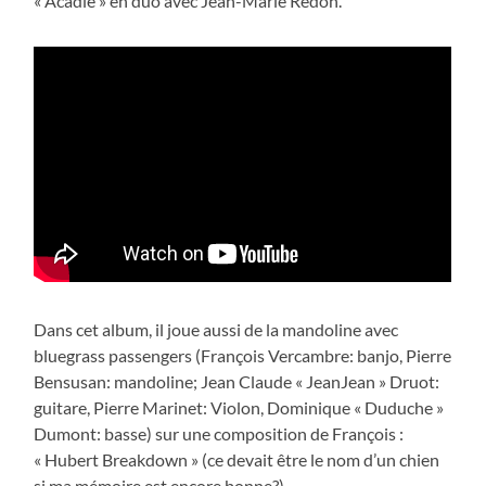
« Acadie » en duo avec Jean-Marie Redon.
Dans cet album, il joue aussi de la mandoline avec
bluegrass passengers (François Vercambre: banjo, Pierre
Bensusan: mandoline; Jean Claude « JeanJean » Druot:
guitare, Pierre Marinet: Violon, Dominique « Duduche »
Dumont: basse) sur une composition de François :
« Hubert Breakdown » (ce devait être le nom d’un chien
si ma mémoire est encore bonne?)