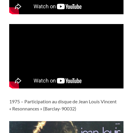
1975 – Participation au disque de Jean Louis Vincent
« Resonnances » (Barclay-90032)