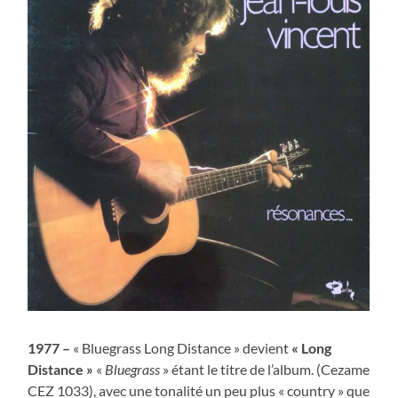
1977 –
« Bluegrass Long Distance » devient
« Long
Distance »
«
Bluegrass
» étant le titre de l’album. (Cezame
CEZ 1033), avec une tonalité un peu plus « country » que