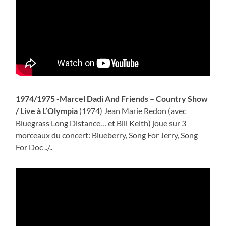
1974/1975 -Marcel Dadi And Friends – Country Show
/ Live à L’Olympia
(1974) Jean Marie Redon (avec
Bluegrass Long Distance… et Bill Keith) joue sur 3
morceaux du concert: Blueberry, Song For Jerry, Song
For Doc ../..