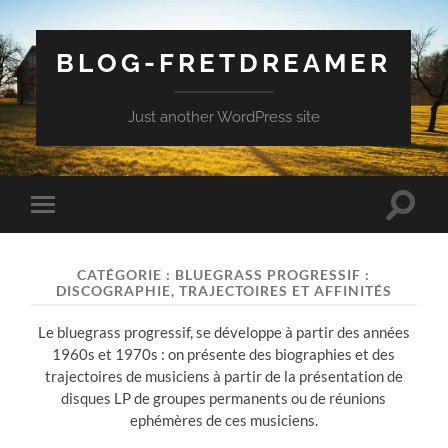
BLOG-FRETDREAMER
Just another WordPress site
Toggle
Toggle
search
mobile
field
menu
CATÉGORIE :
BLUEGRASS PROGRESSIF :
DISCOGRAPHIE, TRAJECTOIRES ET AFFINITÉS
Le bluegrass progressif, se développe à partir des années
1960s et 1970s : on présente des biographies et des
trajectoires de musiciens à partir de la présentation de
disques LP de groupes permanents ou de réunions
ephémères de ces musiciens.