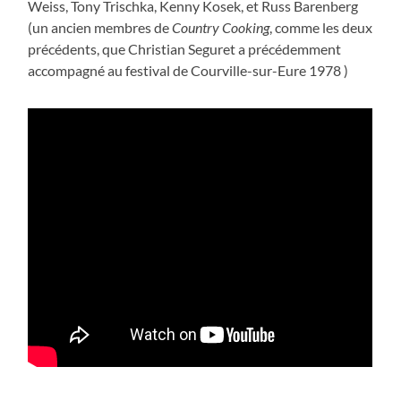
Weiss, Tony Trischka, Kenny Kosek, et Russ Barenberg
(un ancien membres de
Country Cooking
, comme les deux
précédents, que Christian Seguret a précédemment
accompagné au festival de Courville-sur-Eure 1978 )