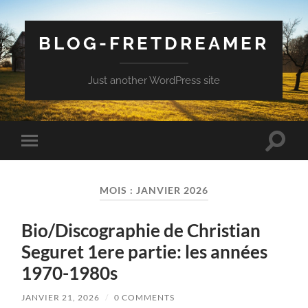
BLOG-FRETDREAMER
Just another WordPress site
Toggle
Toggle
search
mobile
field
menu
MOIS :
JANVIER 2026
Bio/Discographie de Christian
Seguret 1ere partie: les années
1970-1980s
JANVIER 21, 2026
/
0 COMMENTS