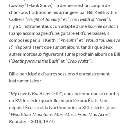
Cowboy
” (Hank Snow) ; la dernière est un couple de
chansons traditionnelles arrangées par Bill Keith & Jim
Collier ( “
Height of January
” et “
The Twelth of Never
”).
Il y a 5 instrumentaux : un adapté d’une
bourrée de Bach
(banjo accompagné d’une guitare et d’une basse), 4
composés par Bill Keith : “
Phlebitis
” et “
Would You Believe
It
” n’apparaissent que sur cet album, tandis que deux
autres morceaux figureront sur le prochain album de Bill
(“
Beating Around the Bush
” et “
Crab Waltz
”).
Bill a participé à d’autres sessions d’enregistrement
instrumentales :
“
My Love Is But A Lassie Yet
”, une ancienne danse country
du XVIIe siècle (quadrille) importée aux États-Unis
depuis l’Écosse et la Northumbrie au XIXe siècle. (dans :
“
Woodstock Mountains: More Music From Mud Acres
”,
Rounder – 3018, 1977)