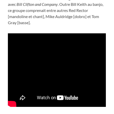
avec
Bill Clifton and Company
. Outre Bill Keith au banjo,
ce groupe comprenait entre autres Red Rector
[mandoline et chant], Mike Auldridge [dobro] et Tom
Gray [basse].