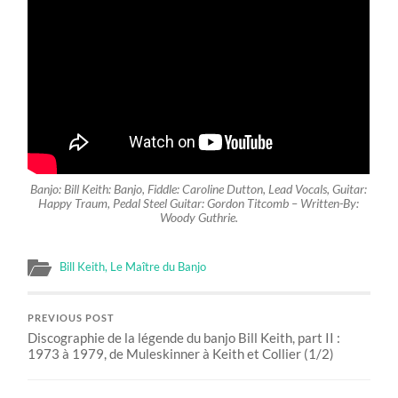
Banjo: Bill Keith: Banjo, Fiddle: Caroline Dutton, Lead Vocals, Guitar:
Happy Traum, Pedal Steel Guitar: Gordon Titcomb – Written-By:
Woody Guthrie.
Bill Keith, Le Maître du Banjo
PREVIOUS POST
Discographie de la légende du banjo Bill Keith, part II :
1973 à 1979, de Muleskinner à Keith et Collier (1/2)