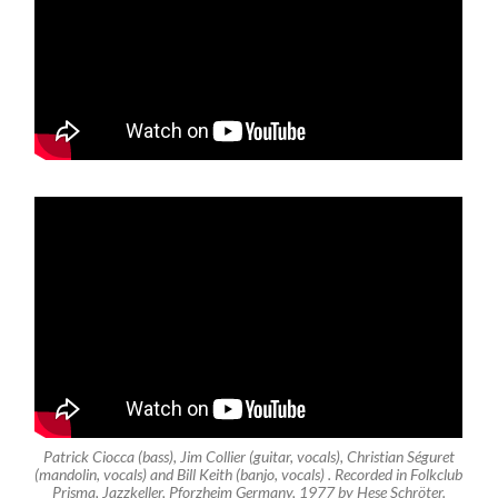
Patrick Ciocca (bass), Jim Collier (guitar, vocals), Christian Séguret
(mandolin, vocals) and Bill Keith (banjo, vocals) . Recorded in Folkclub
Prisma, Jazzkeller, Pforzheim Germany, 1977 by Hese Schröter.