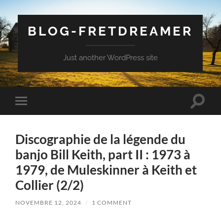
BLOG-FRETDREAMER
Just another WordPress site
Toggle
Toggle
search
mobile
field
menu
Discographie de la légende du
banjo Bill Keith, part II : 1973 à
1979, de Muleskinner à Keith et
Collier (2/2)
NOVEMBRE 12, 2024
/
1 COMMENT