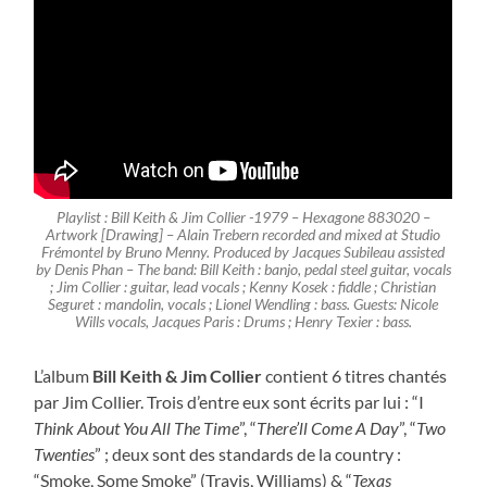
Playlist : Bill Keith & Jim Collier -1979 – Hexagone 883020 –
Artwork [Drawing] – Alain Trebern recorded and mixed at Studio
Frémontel by Bruno Menny. Produced by Jacques Subileau assisted
by Denis Phan – The band: Bill Keith : banjo, pedal steel guitar, vocals
; Jim Collier : guitar, lead vocals ; Kenny Kosek : fiddle ; Christian
Seguret : mandolin, vocals ; Lionel Wendling : bass. Guests: Nicole
Wills vocals, Jacques Paris : Drums ; Henry Texier : bass.
L’album
Bill Keith & Jim Collier
contient 6 titres chantés
par Jim Collier. Trois d’entre eux sont écrits par lui : “I
Think About You All The Time
”, “
There’ll Come A Day
”, “
Two
Twenties
” ; deux sont des standards de la country :
“Smoke, Some Smoke” (Travis, Williams) & “
Texas