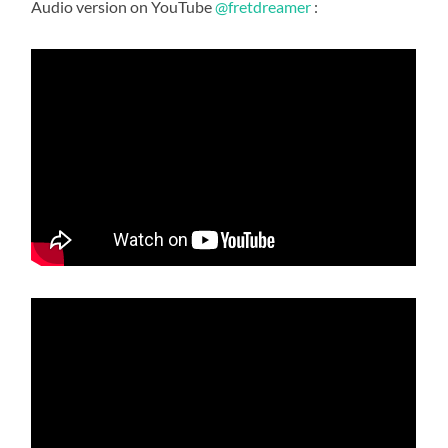
Audio version on YouTube
@fretdreamer
: