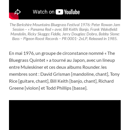
The Berkshire Mountains Bluegrass Festival 1976: Peter Rowan Jam
Session – « Panama Red » avec Bill Keith: Banjo, Frank Wakefield:
Mandolin, Ricky Skaggs: Fiddle, Jerry Douglas: Dobro, Bobby Slone:
Bass – Pigeon Roost Records – PR 0001- 2xLP, Released in 1985.
En mai 1976, un groupe de circonstance nommé « The
Bluegrass Quintet » a tourné au Japon, avec un lineup
entre Muleskiner et ces deux albums Rounder. les
membres sont : David Grisman [mandoline, chant], Tony
Rice [guitare, chant], Bill Keith [banjo, chant], Richard
Greene [violon] et Todd Phillips [basse].