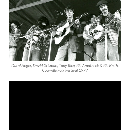
Darol Anger, David Grisman, Tony Rice, Bill Amatneek & Bill Keith,
Courville Folk Festival 1977