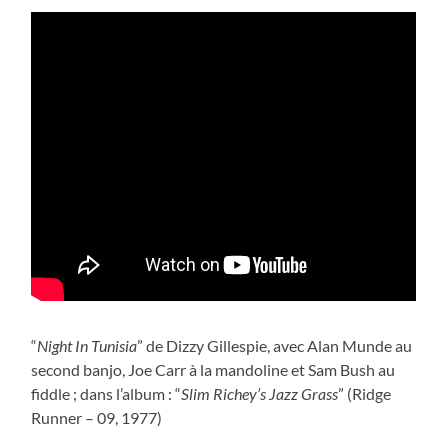
“
Night In Tunisia
” de Dizzy Gillespie, avec Alan Munde au
second banjo, Joe Carr à la mandoline et Sam Bush au
fiddle ; dans l’album : “
Slim Richey’s Jazz Grass
” (Ridge
Runner – 09, 1977)