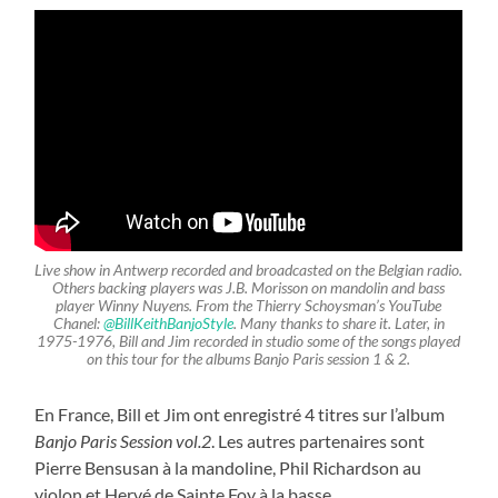
Live show in Antwerp recorded and broadcasted on the Belgian radio.
Others backing players was J.B. Morisson on mandolin and bass
player Winny Nuyens. From the Thierry Schoysman’s YouTube
Chanel:
@BillKeithBanjoStyle
. Many thanks to share it. Later, in
1975-1976, Bill and Jim recorded in studio some of the songs played
on this tour for the albums Banjo Paris session 1 & 2.
En France, Bill et Jim ont enregistré 4 titres sur l’album
Banjo Paris Session vol.2
. Les autres partenaires sont
Pierre Bensusan à la mandoline, Phil Richardson au
violon et Hervé de Sainte Foy à la basse.